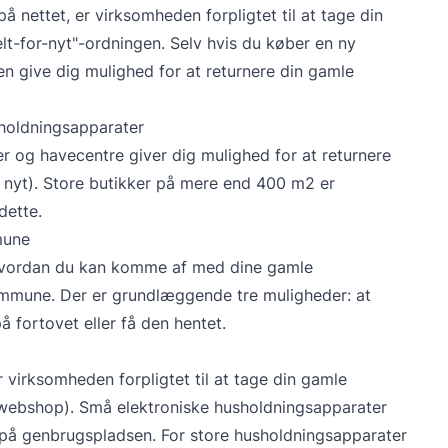
på nettet, er virksomheden forpligtet til at tage din
t-for-nyt"-ordningen. Selv hvis du køber en ny
n give dig mulighed for at returnere din gamle
sholdningsapparater
 og havecentre giver dig mulighed for at returnere
t nyt). Store butikker på mere end 400 m2 er
 dette.
mune
 hvordan du kan komme af med dine gamle
kommune. Der er grundlæggende tre muligheder: at
å fortovet eller få den hentet.
r virksomheden forpligtet til at tage din gamle
 webshop). Små elektroniske husholdningsapparater
re på genbrugspladsen. For store husholdningsapparater