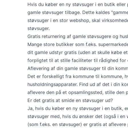
Hvis du køber en ny støvsuger i en butik eller 
gamle støvsuger tilbage. Dette kaldes "gammel
støvsuger i en stor webshop, skal virksomhede
støvsuger.
Gratis returnering af gamle støvsugere og hu
Mange store butikker som f.eks. supermarkeder
dit gamle udstyr gratis (uden at skulle købe e
forpligtet til at stille faciliteter til rådighed for
Aflevering af din gamle støvsuger til din kom
Det er forskelligt fra kommune til kommune,
husholdningsapparater. Find ud af det i din 
aflevere den på et opsamlingssted, stille den p
Er det gratis at smide en støvsuger ud?
Ja, hvis du køber en ny støvsuger i en butik, e
støvsuger med, hvis du ønsker det (også i en
(som f.eks. en støvsuger) er gratis at afleve