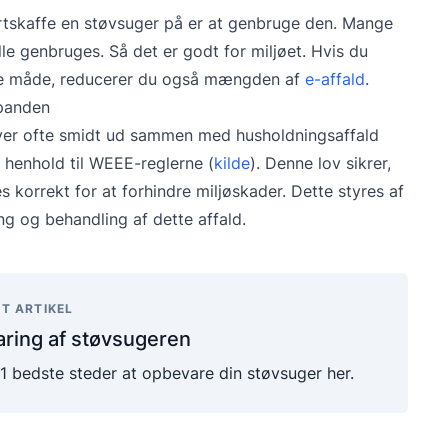
rtskaffe en støvsuger på er at genbruge den. Mange
lle genbruges. Så det er godt for miljøet. Hvis du
ige måde, reducerer du også mængden af
e-affald
.
spanden
iver ofte smidt ud sammen med husholdningsaffald
 i henhold til WEEE-reglerne (
kilde
). Denne lov sikrer,
 korrekt for at forhindre miljøskader. Dette styres af
ing og behandling af dette affald.
T ARTIKEL
ring af støvsugeren
11 bedste steder at opbevare din støvsuger her.