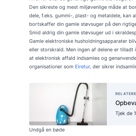
Den sikreste og mest miljøvenlige måde at bo
dele, f.eks. gummi-, plast- og metaldele, kan a
bortskaffer din gamle støvsuger på den rigt
Smid aldrig din gamle støvsuger ud i skralde
Gamle elektroniske husholdningsapparater bl
eller storskrald. Men ingen af delene er tilladt
at elektronisk affald indsamles og genanvendes
organisationer som
Elretur
, der sikrer indsaml
RELATERE
Opbeva
Tjek de 
Undgå en bøde