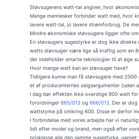
Støvsugerens watt-tal angiver, hvor økonomis
Mange mennesker forbinder watt med, hvor kra
lavere watt-tal, jo lavere strømforbrug. De 
Mindre økonomiske støvsugere ligger ofte om
En støvsugers sugestyrke er dog ikke direkte re
watts støvsuger være lige så kraftig som en 8
der indeholder smarte teknologier til at øge s
Hvor mange watt kan en støvsuger have?
Tidligere kunne man få støvsugere med 2000 e
et af producenternes salgsargumenter (uden 
I dag bør effekten ikke overstige 900 watt for
forordninger
665/013
og
666/013
. Der er dog
wattstyrke på omkring 600. Disse er derfor 
I forbindelse med vores arbejde har vi naturlig
lidt efter model og brand, men også efter vor
prisklasse alle den samme sugestyrke, uanset 