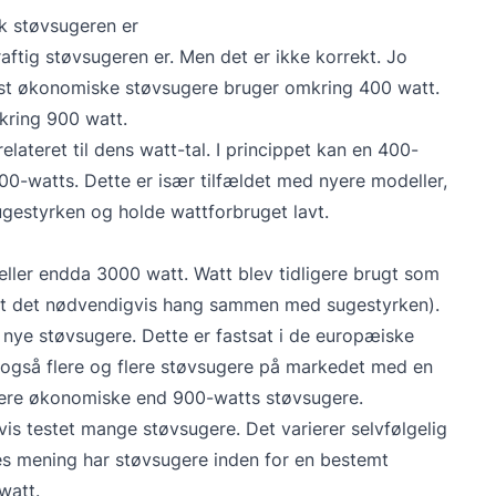
k støvsugeren er
ftig støvsugeren er. Men det er ikke korrekt. Jo
mest økonomiske støvsugere bruger omkring 400 watt.
kring 900 watt.
lateret til dens watt-tal. I princippet kan en 400-
00-watts. Dette er især tilfældet med nyere modeller,
ugestyrken og holde wattforbruget lavt.
ller endda 3000 watt. Watt blev tidligere brugt som
at det nødvendigvis hang sammen med sugestyrken).
 nye støvsugere. Dette er fastsat i de europæiske
 også flere og flere støvsugere på markedet med en
mere økonomiske end 900-watts støvsugere.
vis testet mange støvsugere. Det varierer selvfølgelig
es mening har støvsugere inden for en bestemt
watt.