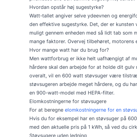
Hvordan opstår høj sugestyrke?
Watt-tallet angiver selve ydeevnen og energif
den effektive sugestyrke. Det, der er kunsten
muligt gennem enheden med så lidt tab som mu
mange faktorer. Overvej tilbehøret, motorens e
Hvor mange watt har du brug for?
Men wattforbrug er ikke helt uafhængigt af mot
hårdere skal den arbejde for at holde dit gulv r
overalt, vil en 600 watt støvsuger være tilstr
støvsugeren arbejde meget hårdere, og du har b
en 900-watt-model med HEPA-filter.
Elomkostningerne for støvsugere
For at beregne
elomkostningerne for en støvs
Hvis du for eksempel har en støvsuger på 600
med den aktuelle pris på 1 kWh, så ved du cir
Støvsugere uden ledning