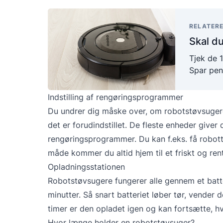
RELATERE
Skal du
Tjek de 1
Spar pen
Indstilling af rengøringsprogrammer
Du undrer dig måske over, om robotstøvsugere 
det er forudindstillet. De fleste enheder giver 
rengøringsprogrammer. Du kan f.eks. få robotte
måde kommer du altid hjem til et friskt og ren
Opladningsstationen
Robotstøvsugere fungerer alle gennem et batter
minutter. Så snart batteriet løber tør, vender d
timer er den opladet igen og kan fortsætte, hv
Hvor længe holder en robotstøvsuger?