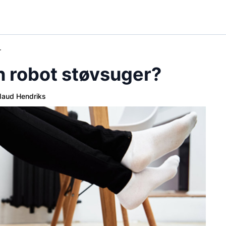
r
n robot støvsuger?
aud Hendriks