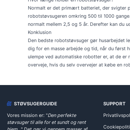
Normalt er det primært batteriet, der svigter p
robotstøvsugeren omkring 500 til 1000 gange.
normalt mellem 2,5 og 5 år. Derefter kan du ud
Konklusion
Den bedste robotstøvsuger gør husarbejdet le
dig for en masse arbejde og tid, når du først
ulempe ved automatiske robotter er, at de er r
overveje, hvis du selv overvejer at købe en ro
STØVSUGERGUIDE
SUPPORT
Vores mission er: "
Den perfekte
Privatlivspol
støvsuger til alle for et sundt og rent
Cookiepolit
hjem...
" Det gør vi gennem masser af